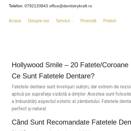
Telefon:
0792133843
office@dentistrykraft.ro
Acasa
Despre noi
Servicii
Promotii
Preturi
Hollywood Smile – 20 Fatete/coroane 
Ce Sunt Fatetele Dentare?
Fatetele dentare sunt învelișuri subțiri, dar extrem de rezi
aplică pe suprafața vizibilă a dinților. Acestea sunt folosit
a îmbunătăți aspectul estetic al zâmbetului. Fatetele denta
perfect și natural.
Când Sunt Recomandate Fatetele Den