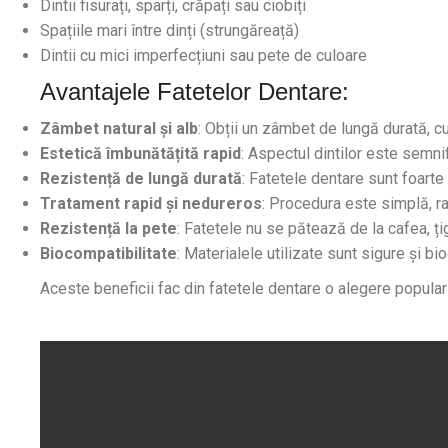
Dintii fisurați, sparți, crăpați sau ciobiți
Spațiile mari între dinți (strungăreață)
Dintii cu mici imperfecțiuni sau pete de culoare
Avantajele Fatetelor Dentare:
Zâmbet natural și alb
: Obții un zâmbet de lungă durată, cu
Estetică îmbunătățită rapid
: Aspectul dintilor este semnif
Rezistență de lungă durată
: Fatetele dentare sunt foarte
Tratament rapid și nedureros
: Procedura este simplă, r
Rezistență la pete
: Fatetele nu se pătează de la cafea, țig
Biocompatibilitate
: Materialele utilizate sunt sigure și b
Aceste beneficii fac din fatetele dentare o alegere popular