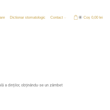
are
Dictionar stomatologic
Contact
Coș
0,00
lei
0
lă a dinților, obținându-se un zâmbet