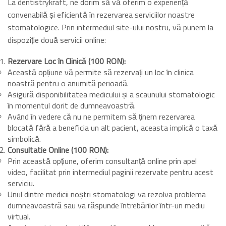
La dentistrykraft, ne dorim să vă oferim o experiență
convenabilă și eficientă în rezervarea serviciilor noastre
stomatologice. Prin intermediul site-ului nostru, vă punem la
dispoziție două servicii online:
Rezervare Loc în Clinică (100 RON):
Această opțiune vă permite să rezervați un loc în clinica
noastră pentru o anumită perioadă.
Asigură disponibilitatea medicului și a scaunului stomatologic
în momentul dorit de dumneavoastră.
Având în vedere că nu ne permitem să ținem rezervarea
blocată fără a beneficia un alt pacient, aceasta implică o taxă
simbolică.
Consultatie Online (100 RON):
Prin această opțiune, oferim consultanță online prin apel
video, facilitat prin intermediul paginii rezervate pentru acest
serviciu.
Unul dintre medicii noștri stomatologi va rezolva problema
dumneavoastră sau va răspunde întrebărilor într-un mediu
virtual.