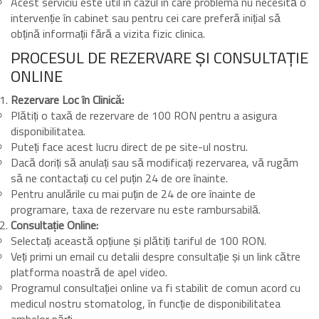
Acest serviciu este util în cazul în care problema nu necesită o
intervenție în cabinet sau pentru cei care preferă inițial să
obțină informații fără a vizita fizic clinica.
PROCESUL DE REZERVARE ȘI CONSULTAȚIE
ONLINE
Rezervare Loc în Clinică:
Plătiți o taxă de rezervare de 100 RON pentru a asigura
disponibilitatea.
Puteți face acest lucru direct de pe site-ul nostru.
Dacă doriți să anulați sau să modificați rezervarea, vă rugăm
să ne contactați cu cel puțin 24 de ore înainte.
Pentru anulările cu mai puțin de 24 de ore înainte de
programare, taxa de rezervare nu este rambursabilă.
Consultație Online:
Selectați această opțiune și plătiți tariful de 100 RON.
Veți primi un email cu detalii despre consultație și un link către
platforma noastră de apel video.
Programul consultației online va fi stabilit de comun acord cu
medicul nostru stomatolog, în funcție de disponibilitatea