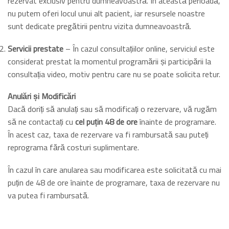
rezervat exclusiv pentru dumneavoastră. În această perioadă,
nu putem oferi locul unui alt pacient, iar resursele noastre
sunt dedicate pregătirii pentru vizita dumneavoastră.
Servicii prestate
– În cazul consultațiilor online, serviciul este
considerat prestat la momentul programării și participării la
consultația video, motiv pentru care nu se poate solicita retur.
Anulări și Modificări
Dacă doriți să anulați sau să modificați o rezervare, vă rugăm
să ne contactați cu
cel puțin 48 de ore
înainte de programare.
În acest caz, taxa de rezervare va fi rambursată sau puteți
reprograma fără costuri suplimentare.
În cazul în care anularea sau modificarea este solicitată cu mai
puțin de 48 de ore înainte de programare, taxa de rezervare nu
va putea fi rambursată.