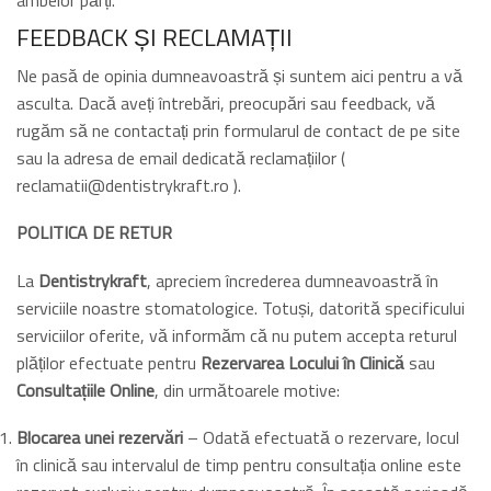
ambelor părți.
FEEDBACK ȘI RECLAMAȚII
Ne pasă de opinia dumneavoastră și suntem aici pentru a vă
asculta. Dacă aveți întrebări, preocupări sau feedback, vă
rugăm să ne contactați prin formularul de contact de pe site
sau la adresa de email dedicată reclamațiilor (
reclamatii@dentistrykraft.ro ).
POLITICA DE RETUR
La
Dentistrykraft
, apreciem încrederea dumneavoastră în
serviciile noastre stomatologice. Totuși, datorită specificului
serviciilor oferite, vă informăm că nu putem accepta returul
plăților efectuate pentru
Rezervarea Locului în Clinică
sau
Consultațiile Online
, din următoarele motive:
Blocarea unei rezervări
– Odată efectuată o rezervare, locul
în clinică sau intervalul de timp pentru consultația online este