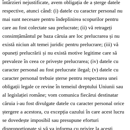
întârzieri nejustificate, avem obligația de a șterge datele
respective, atunci când: (i) datele cu caracter personal nu
mai sunt necesare pentru îndeplinirea scopurilor pentru
care au fost colectate sau prelucrate; (ii) vă retrageți
consimțământul pe baza căruia are loc prelucrarea și nu
există niciun alt temei juridic pentru prelucrare; (iii) vă
opuneți prelucrării și nu există motive legitime care să
prevaleze în ceea ce privește prelucrarea; (iv) datele cu
caracter personal au fost prelucrate ilegal; (v) datele cu
caracter personal trebuie șterse pentru respectarea unei
obligații legale ce revine în temeiul dreptului Uniunii sau
al legislației române; vom comunica fiecărui destinatar
căruia i-au fost divulgate datele cu caracter personal orice
ștergere a acestora, cu excepția cazului în care acest lucru
se dovedește imposibil sau presupune eforturi
disproporționate și vă va informa cu privire la acești