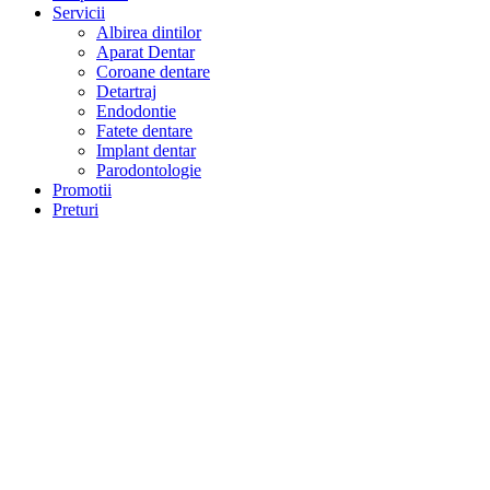
Servicii
Albirea dintilor
Aparat Dentar
Coroane dentare
Detartraj
Endodontie
Fatete dentare
Implant dentar​
Parodontologie
Promotii
Preturi