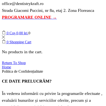
office@dentistrykraft.ro
Strada Giacomi Puccini, nr 8a, etaj 2. Zona Floreasca
PROGRAMARE ONLINE →
0
Coș
0,00
lei
0
0
Shopping Cart
No products in the cart.
Return To Shop
Home
Politica de Confidențialitate
CE DATE PRELUCRĂM?
În vederea informării cu privire la programarile efectuate ,
evaluării bunurilor și serviciilor oferite, precum și a