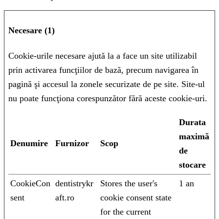
Necesare (1)
Cookie-urile necesare ajută la a face un site utilizabil
prin activarea funcţiilor de bază, precum navigarea în
pagină şi accesul la zonele securizate de pe site. Site-ul
nu poate funcţiona corespunzător fără aceste cookie-uri.
Durata
maximă
Denumire
Furnizor
Scop
de
stocare
CookieCon
dentistrykr
Stores the user's
1 an
sent
aft.ro
cookie consent state
for the current