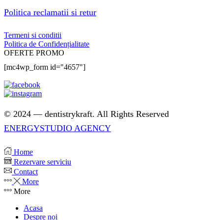
Politica reclamatii si retur
Termeni si conditii
Politica de Confidențialitate
OFERTE PROMO
[mc4wp_form id="4657"]
© 2024 — dentistrykraft. All Rights Reserved
ENERGYSTUDIO AGENCY
Home
Rezervare serviciu
Contact
More
More
Acasa
Despre noi