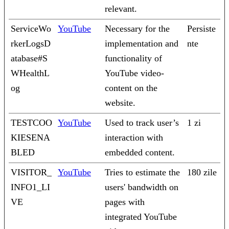
relevant.
ServiceWo
YouTube
Necessary for the
Persiste
rkerLogsD
implementation and
nte
atabase#S
functionality of
WHealthL
YouTube video-
og
content on the
website.
TESTCOO
YouTube
Used to track user’s
1 zi
KIESENA
interaction with
BLED
embedded content.
VISITOR_
YouTube
Tries to estimate the
180 zile
INFO1_LI
users' bandwidth on
VE
pages with
integrated YouTube