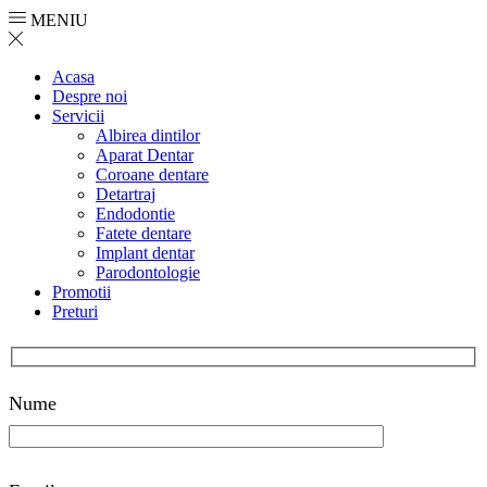
MENIU
Acasa
Despre noi
Servicii
Albirea dintilor
Aparat Dentar
Coroane dentare
Detartraj
Endodontie
Fatete dentare
Implant dentar​
Parodontologie
Promotii
Preturi
Nume